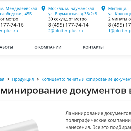
 м. Менделеевская
Москва, м. Бауманская
Мытищи,
ослободская, 45Б
ул. Бауманская, д.33/2с8
ул. Колонцо
 от метро
30 секунд от метро
2 минуты о
 177-74-16
8 (495) 177-74-14
8 (495) 1
r-plus.ru
2@plotter-plus.ru
1@plotter-p
АБОТЫ
О КОМПАНИИ
КОНТАКТЫ
ая
Продукция
Копицентр: печать и копирование докумен
минирование документов
Ламинирование документов
полиграфические компании о
нанесения. Все это подбираю