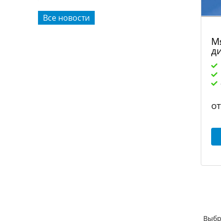
Все новости
М
д
о
Выбр