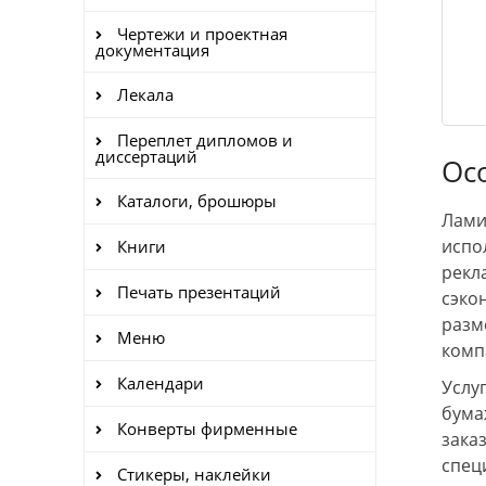
Чертежи и проектная
документация
Лекала
Переплет дипломов и
диссертаций
Ос
Каталоги, брошюры
Лами
испо
Книги
рекл
Печать презентаций
сэко
разм
Меню
комп
Календари
Услу
бума
Конверты фирменные
зака
спец
Стикеры, наклейки