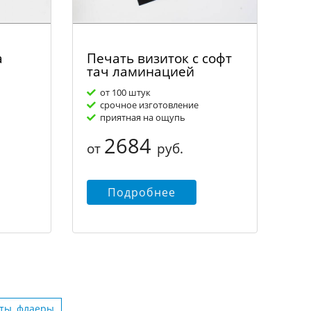
а
Печать визиток с софт
тач ламинацией
от 100 штук
срочное изготовление
приятная на ощупь
2684
от
руб.
Подробнее
еты, флаеры