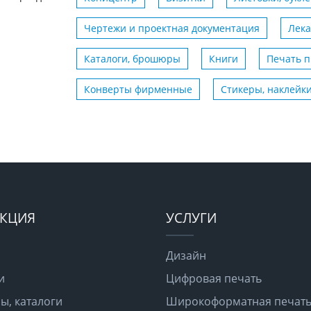
Чертежи и проектная документация
Лека
Каталоги, брошюры
Книги
Печать 
Конверты фирменные
Стикеры, наклейк
КЦИЯ
УСЛУГИ
Дизайн
и
Цифровая печать
, каталоги
Широкоформатная печат