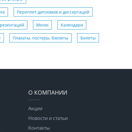
ла
Переплет дипломов и диссертаций
презентаций
Меню
Календари
и
Плакаты, постеры, бэклиты
Билеты
О КОМПАНИИ
Акции
Новости и статьи
ь
Контакты