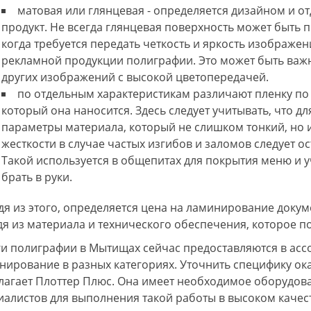
матовая или глянцевая - определяется дизайном и о
продукт. Не всегда глянцевая поверхность может быть
когда требуется передать четкость и яркость изображен
рекламной продукции полиграфии. Это может быть важн
других изображений с высокой цветопередачей.
по отдельным характеристикам различают пленку по 
который она наносится. Здесь следует учитывать, что 
параметры материала, который не слишком тонкий, но 
жесткости в случае частых изгибов и заломов следует о
Такой используется в общепитах для покрытия меню и у
брать в руки.
дя из этого, определяется цена на ламинирование доку
дя из материала и технического обеспечения, которое п
2.2022
Анатолий Трофименко
23.03.2022
М
ги полиграфии в Мытищах сейчас предоставляются в ассо
он оперативной
Отличное качество, хорошая цена!
Б
нирование в разных категориях. Уточнить специфику ока
все необходимые виды
Быстрое обслуживание удобный
р
удобное расположение
доступ, хорошие специалисты!
н
лагает Плоттер Плюс. Она имеет необходимое оборудова
, профессиональные и
Распечатывали лекала для кроя не
з
сотрудники . И самое
один раз, заказ был выполнен в срок!
д
иалистов для выполнения такой работы в высоком качес
ятный ценник.
Рекомендую!
и