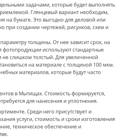
тдельными задачами, которые будет выполнять
 приемлемой. Глянцевый вариант необходим,
ия на бумаге. Это выгодно для деловой или
о при создании чертежей, рисунков, схем и
параметру толщины. От нее зависит срок, на
для фотопродукции используют стандартные
и не слишком толстый. Для увеличенной
становиться на материале с толщиной 100 мкм.
чебных материалов, которые будут часто
ментов в Мытищах. Стоимость формируется,
отребуется для нанесения и уплотнения.
ария Головина
23.02.2022
Никита Чмыхов
11.01.20
ртименте. Среди него присутствует и
ыстро и качественно сделали дизайн
Отличный печатный сало
зания услуги, стоимость и сроки изготовления
абочих тетрадей нашей компании,
персонал! Заходил сделать
апечатали за один день, вечером
паспорт, услуга оказана к
ние, техническое обеспечение и
аказ уже был у нас! Остались
и быстро! Цена порадовал
овольны качеством, оперативностью
внимание на широкий спек
тве.
 ценой! Однозначно советую)))
проконсультируют в случа