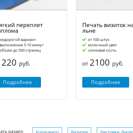
ягкий переплет
Печать визиток н
иплома
льне
недорогой вариант
от 100 штук
выполнение 5-10 минут
молочный цвет
объем до 500 страниц
слоновая кость
220
2100
т
руб.
от
руб.
Подробнее
Подробнее
ать раздел:
Копицентр
Визитки
Листовки, букл