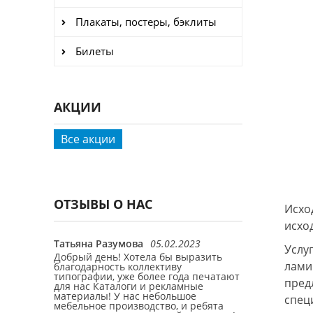
Плакаты, постеры, бэклиты
Билеты
АКЦИИ
Все акции
ОТЗЫВЫ О НАС
Исхо
исхо
2
Татьяна Разумова
05.02.2023
Керенск
27.1
Услу
, приятный
Добрый день! Хотела бы выразить
Отличный сал
лами
 фото на
благодарность коллективу
полиграфии, 
чественно
типографии, уже более года печатают
печати есть, 
пред
! Обратил
для нас Каталоги и рекламные
рядом с метро
р услуг,
материалы! У нас небольшое
внимательные 
спец
е
мебельное производство, и ребята
главное - при