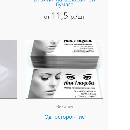
бумаге
11,5
от
р./шт
Визитки
Односторонние