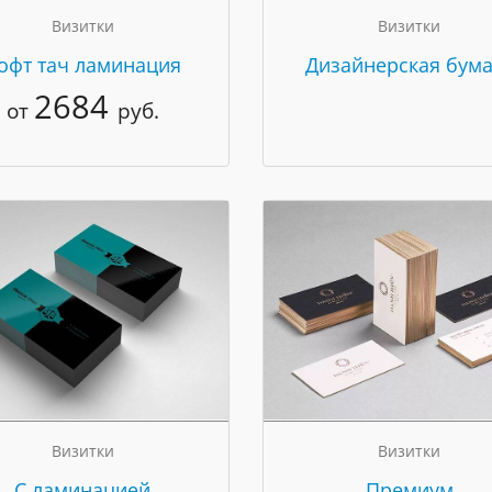
Визитки
Визитки
офт тач ламинация
Дизайнерская бума
2684
от
руб.
Визитки
Визитки
С ламинацией
Премиум