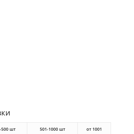
вки
-500 шт
501-1000 шт
от 1001