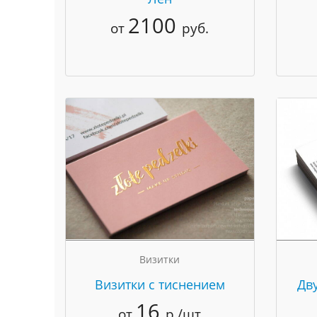
2100
от
руб.
Визитки
Визитки с тиснением
Дв
16
от
р./шт