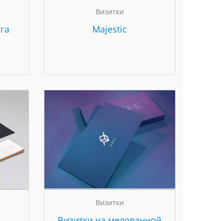
Визитки
га
Majestic
Визитки
Визитки на мелованной