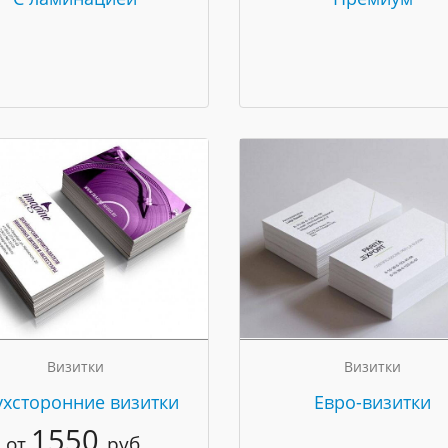
Визитки
Визитки
ухсторонние визитки
Евро-визитки
1550
от
руб.