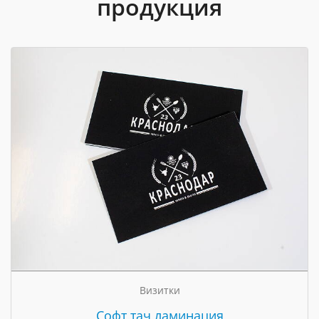
продукция
Визитки
Cофт тач ламинация