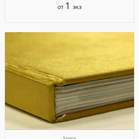
1
от
экз
Книги