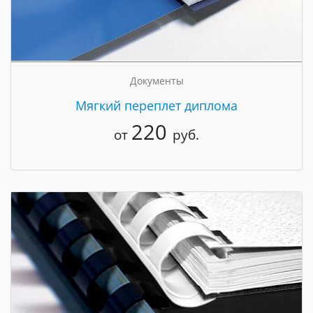
Документы
Мягкий переплет диплома
220
от
руб.