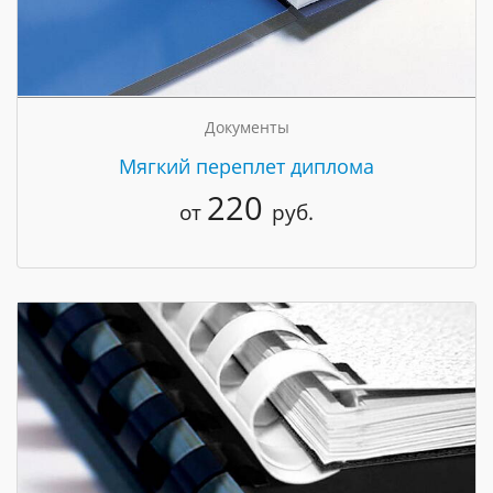
Документы
Мягкий переплет диплома
220
от
руб.