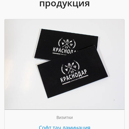
продукция
Визитки
Cофт тач ламинация