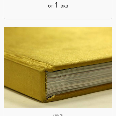
1
от
экз
Книги