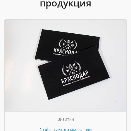
продукция
Визитки
Cофт тач ламинация