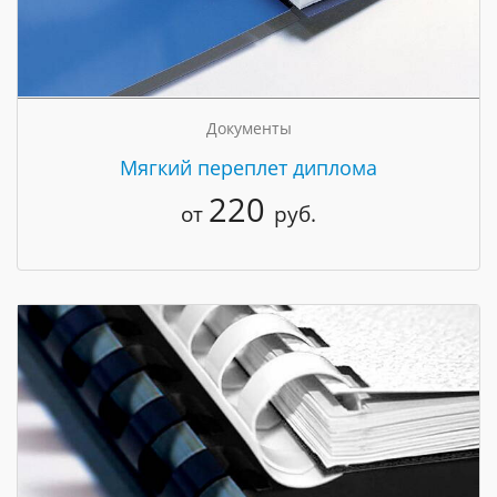
Документы
Мягкий переплет диплома
220
от
руб.