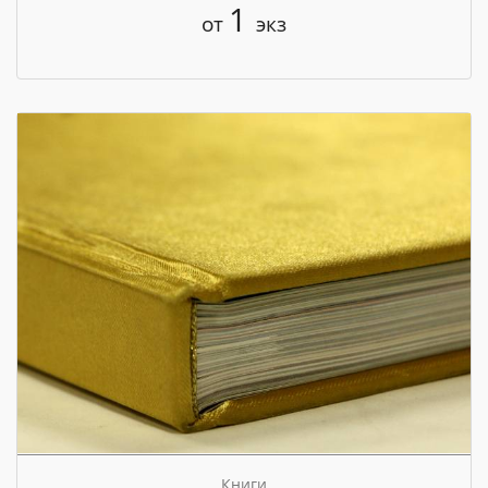
1
от
экз
Книги