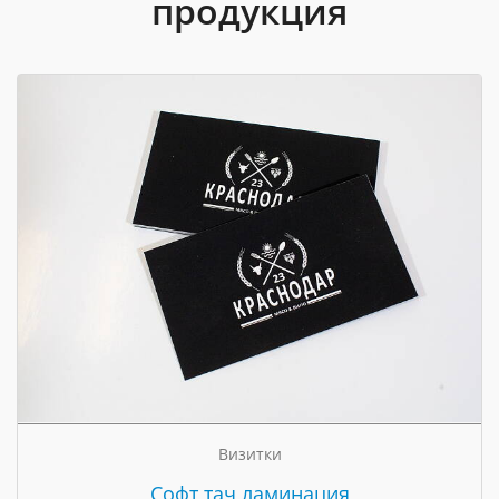
продукция
Визитки
Cофт тач ламинация