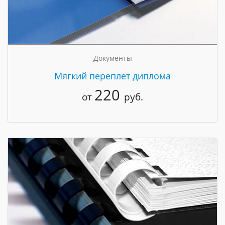
Документы
Мягкий переплет диплома
220
от
руб.