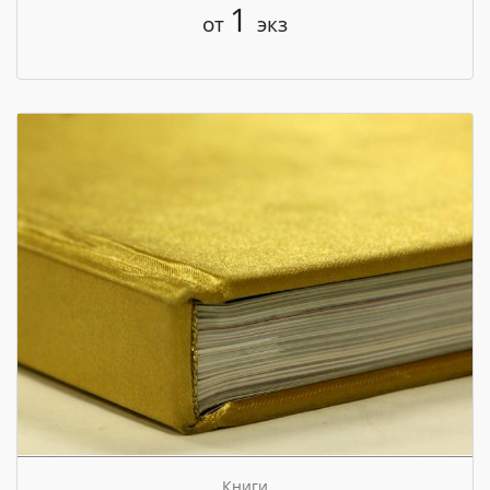
1
от
экз
Книги