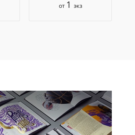
1
от
экз