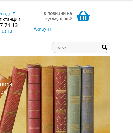
0 позиций на
ва, д. 5
сумму 0,00 ₽
т станции
77-74-13
Аккаунт
lus.ru
ниги,
аем