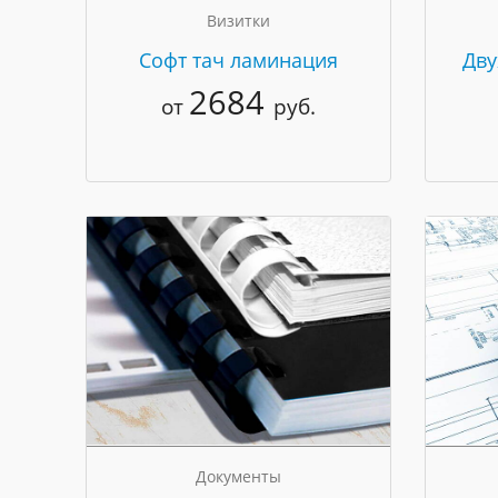
Визитки
Cофт тач ламинация
Дву
2684
от
руб.
Документы