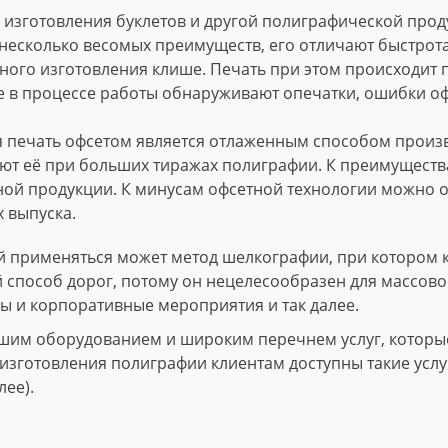
изготовления буклетов и другой полиграфической проду
несколько весомых преимуществ, его отличают быстрота
ного изготовления клише. Печать при этом происходит
е в процессе работы обнаруживают опечатки, ошибки о
 печать офсетом является отлаженным способом произво
т её при больших тиражах полиграфии. К преимущества
ной продукции. К минусам офсетной технологии можно о
 выпуска.
 применяться может метод шелкографии, при котором 
й способ дорог, потому он нецелесообразен для массово
ы и корпоративные мероприятия и так далее.
шим оборудованием и широким перечнем услуг, которые 
зготовления полиграфии клиентам доступны такие услуги
лее).