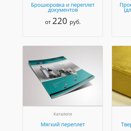
Брошюровка и переплет
Про
документов
(д
220
от
руб.
Каталоги
Мягкий переплет
Тве