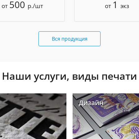
500
1
от
р./шт
от
экз
Вся продукция
Наши услуги, виды печати
Дизайн