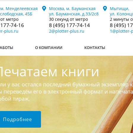
 м. Менделеевская
Москва, м. Бауманская
Мытищи,
ослободская, 45Б
ул. Бауманская, д.33/2с8
ул. Колонцо
 от метро
30 секунд от метро
2 минуты о
 177-74-16
8 (495) 177-74-14
8 (495) 1
r-plus.ru
2@plotter-plus.ru
1@plotter-p
АБОТЫ
О КОМПАНИИ
КОНТАКТЫ
Печатаем книги
ли у вас остался последний бумажный экземпляр к
 переведём его в электронный формат и напечат
юбой тираж.
Подробнее