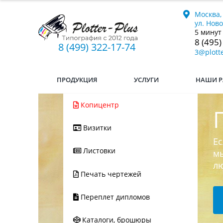
Москва,
ул. Нов
5 минут
8 (495)
8 (499) 322-17-74
3@plotte
ПРОДУКЦИЯ
УСЛУГИ
НАШИ Р
Копицентр
Визитки
Ес
Листовки
мы
л
Печать чертежей
Переплет дипломов
Каталоги, брошюры