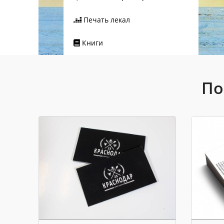
Печать лекал
Книги
По