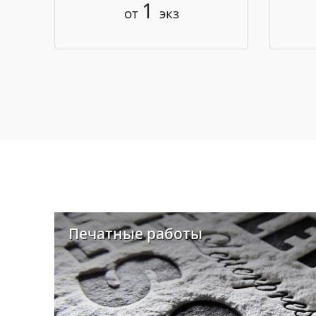
1
от
экз
Печатные работы