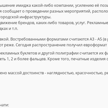
ышение имиджа какой-либо компании, усилению её пози
 сообщает о проведении разных мероприятий, расположе
городской инфраструктуры.
вижение брендов, каких-либо товаров, услуг. Рекламны
ках и т.п.
кой. Востребованными форматами считаются А3 - А5 (в р
ют реже. Сегодня распространение получил евроформат 
ламных буклетов и другой полиграфии считается их фал
ть 1, 2 и более фальцев. Кроме того, печатные изделия 
но массой достоинств - наглядностью, красочностью, р
чати: