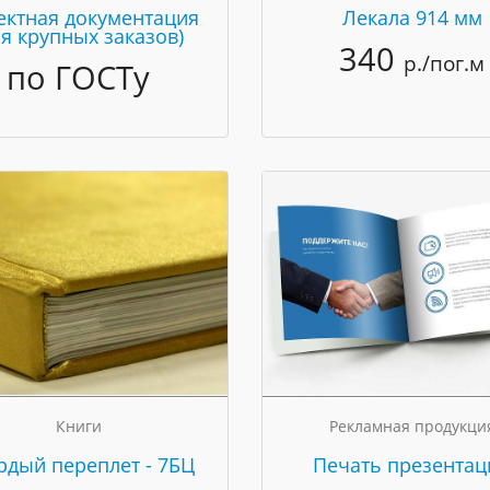
ектная документация
Лекала 914 мм
ля крупных заказов)
340
р./пог.м
по ГОСТу
Книги
Рекламная продукци
рдый переплет - 7БЦ
Печать презентац