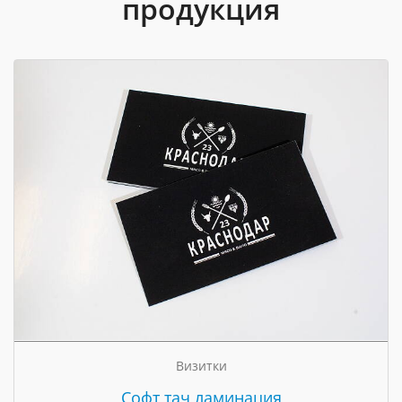
продукция
Визитки
Cофт тач ламинация