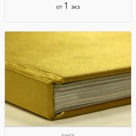
1
от
экз
Книги