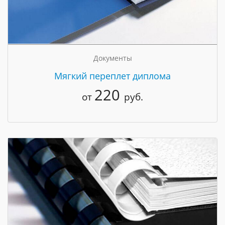
Документы
Мягкий переплет диплома
220
от
руб.