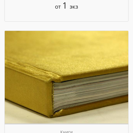
1
от
экз
Книги