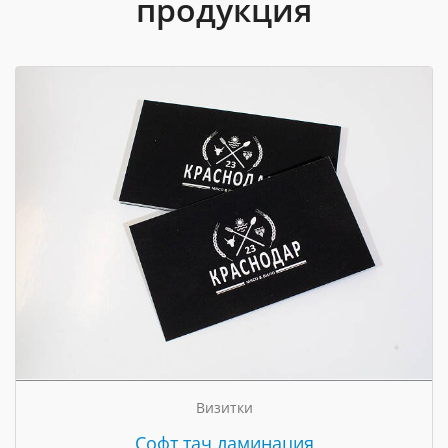
продукция
Визитки
Cофт тач ламинация