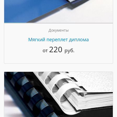
Документы
Мягкий переплет диплома
220
от
руб.