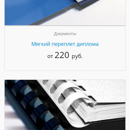
Документы
Мягкий переплет диплома
220
от
руб.