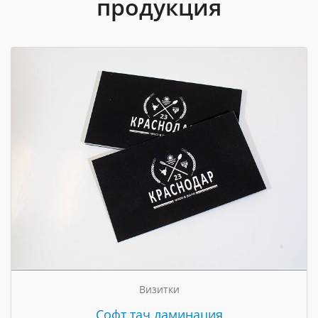
продукция
Визитки
Cофт тач ламинация