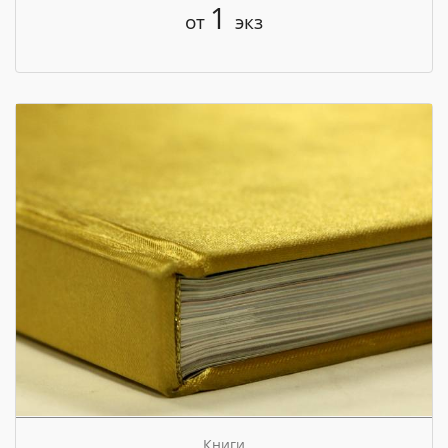
1
от
экз
Книги