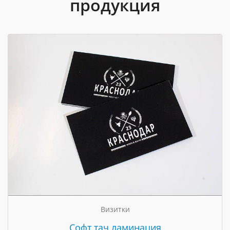
продукция
Визитки
Cофт тач ламинация