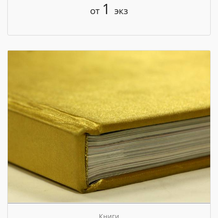
1
от
экз
Книги