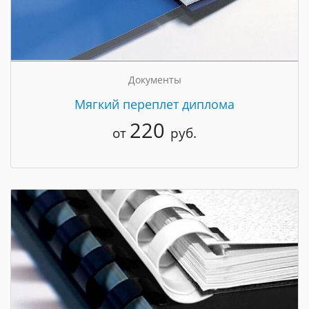
Документы
Мягкий переплет диплома
220
от
руб.