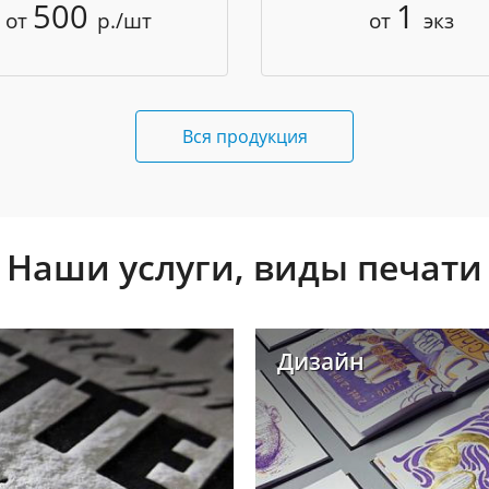
500
1
от
р./шт
от
экз
Вся продукция
Наши услуги, виды печати
Дизайн