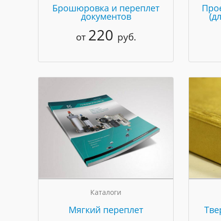
Брошюровка и переплет
Про
документов
(д
220
от
руб.
Каталоги
Мягкий переплет
Тве