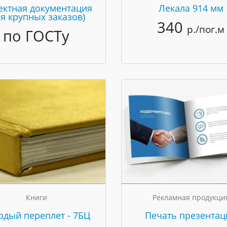
ектная документация
Лекала 914 мм
ля крупных заказов)
340
р./пог.м
по ГОСТу
Книги
Рекламная продукци
рдый переплет - 7БЦ
Печать презентац