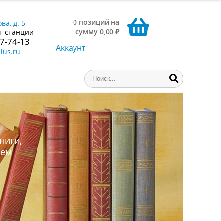
0 позиций на
ва, д. 5
сумму 0,00 ₽
т станции
77-74-13
Аккаунт
lus.ru
ниги,
аем