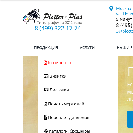
Москва,
ул. Нов
5 минут
8 (495)
8 (499) 322-17-74
3@plotte
ПРОДУКЦИЯ
УСЛУГИ
НАШИ Р
Копицентр
Визитки
Ес
Листовки
мы
л
Печать чертежей
Переплет дипломов
Каталоги, брошюры