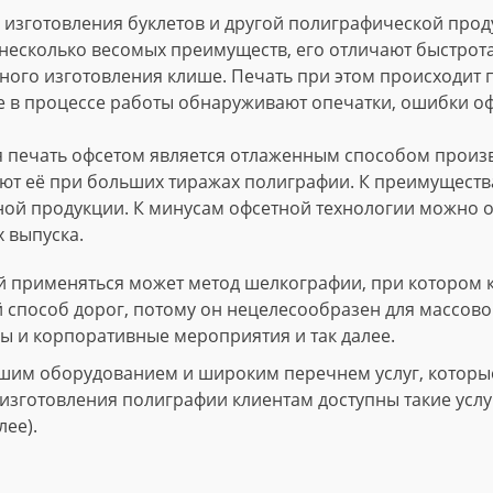
изготовления буклетов и другой полиграфической проду
несколько весомых преимуществ, его отличают быстрота
ного изготовления клише. Печать при этом происходит
е в процессе работы обнаруживают опечатки, ошибки о
 печать офсетом является отлаженным способом произво
т её при больших тиражах полиграфии. К преимущества
ной продукции. К минусам офсетной технологии можно о
 выпуска.
 применяться может метод шелкографии, при котором 
й способ дорог, потому он нецелесообразен для массово
ы и корпоративные мероприятия и так далее.
шим оборудованием и широким перечнем услуг, которые 
зготовления полиграфии клиентам доступны такие услуги
лее).