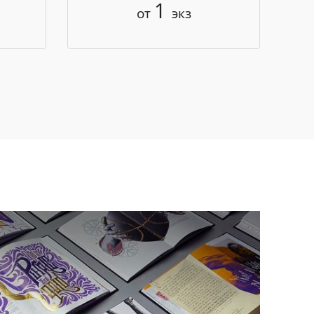
1
от
экз