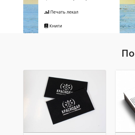
Печать лекал
Книги
По