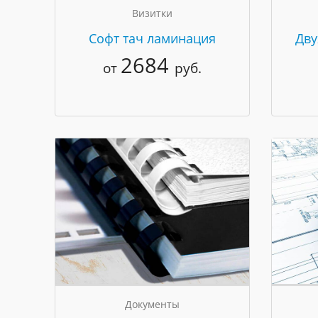
Визитки
Cофт тач ламинация
Дву
2684
от
руб.
Документы