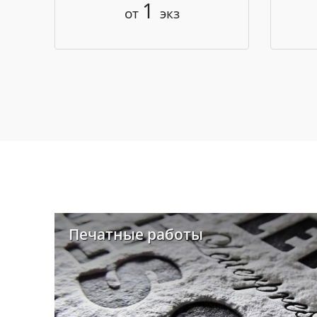
1
от
экз
Печатные работы