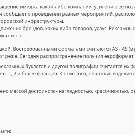
ышение имиджа какой-либо компании, усилению её пози
 сообщает о проведении разных мероприятий, расположе
городской инфраструктуры.
вижение брендов, каких-либо товаров, услуг. Рекламны
ках и т.п.
кой. Востребованными форматами считаются А3 - А5 (в р
ют реже. Сегодня распространение получил евроформат 
ламных буклетов и другой полиграфии считается их фал
ть 1, 2 и более фальцев. Кроме того, печатные изделия 
но массой достоинств - наглядностью, красочностью, р
чати: