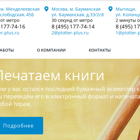
 м. Менделеевская
Москва, м. Бауманская
Мытищи,
ослободская, 45Б
ул. Бауманская, д.33/2с8
ул. Колонцо
 от метро
30 секунд от метро
2 минуты о
 177-74-16
8 (495) 177-74-14
8 (495) 1
r-plus.ru
2@plotter-plus.ru
1@plotter-p
АБОТЫ
О КОМПАНИИ
КОНТАКТЫ
Печатаем книги
ли у вас остался последний бумажный экземпляр к
 переведём его в электронный формат и напечат
юбой тираж.
Подробнее