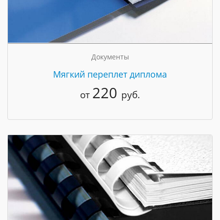
Документы
Мягкий переплет диплома
220
от
руб.