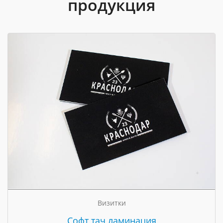
продукция
Визитки
Cофт тач ламинация