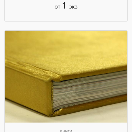
1
от
экз
Книги