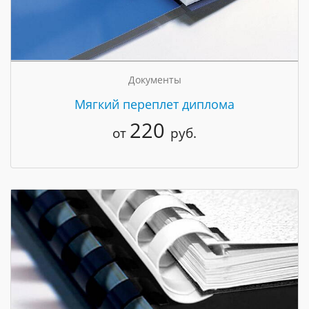
Документы
Мягкий переплет диплома
220
от
руб.