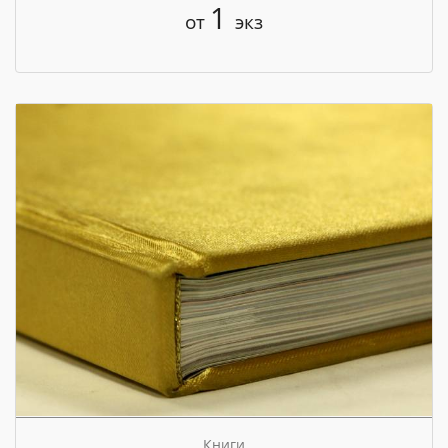
1
от
экз
Книги