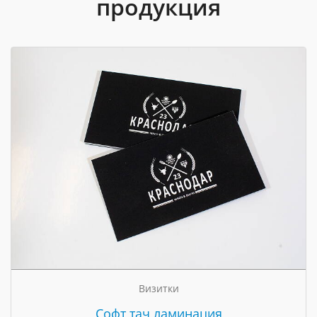
продукция
Визитки
Cофт тач ламинация