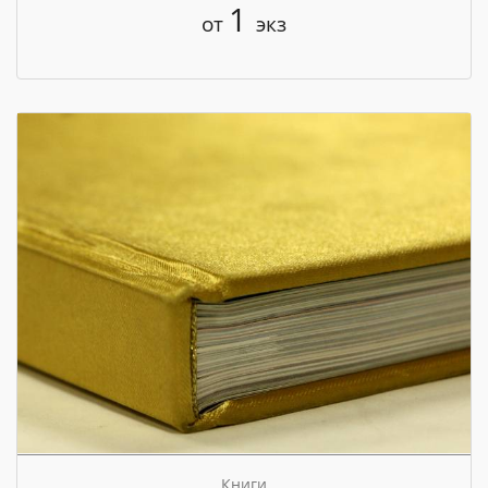
1
от
экз
Книги