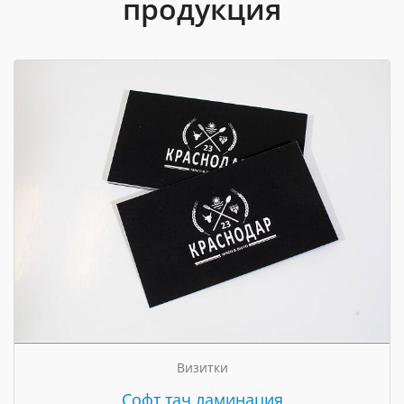
продукция
Визитки
Cофт тач ламинация