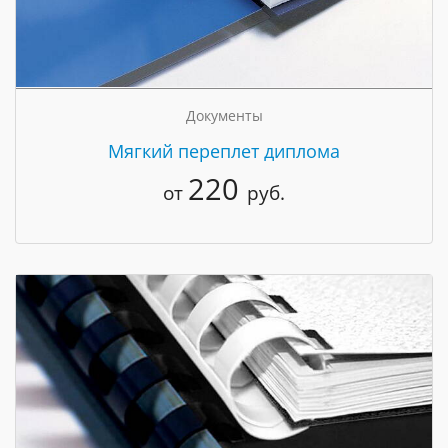
Документы
Мягкий переплет диплома
220
от
руб.