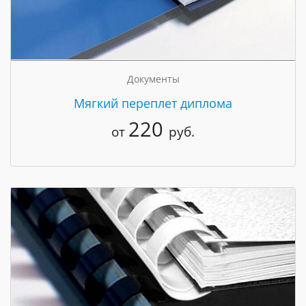
Документы
Мягкий переплет диплома
220
от
руб.