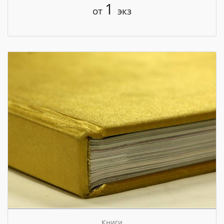
1
от
экз
Книги