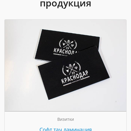
продукция
Визитки
Cофт тач ламинация