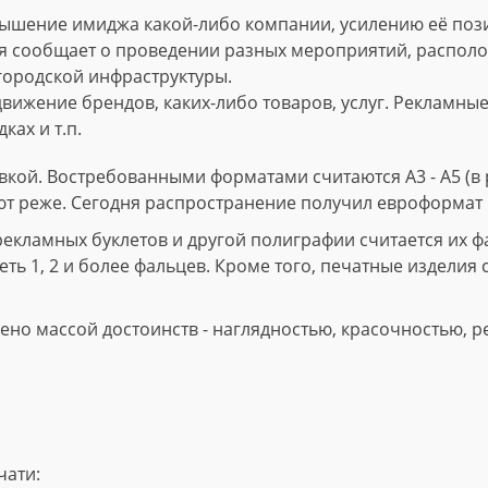
ышение имиджа какой-либо компании, усилению её пози
 сообщает о проведении разных мероприятий, расположе
городской инфраструктуры.
вижение брендов, каких-либо товаров, услуг. Рекламны
ках и т.п.
кой. Востребованными форматами считаются А3 - А5 (в р
ют реже. Сегодня распространение получил евроформат 
ламных буклетов и другой полиграфии считается их фал
ть 1, 2 и более фальцев. Кроме того, печатные изделия 
но массой достоинств - наглядностью, красочностью, р
чати: