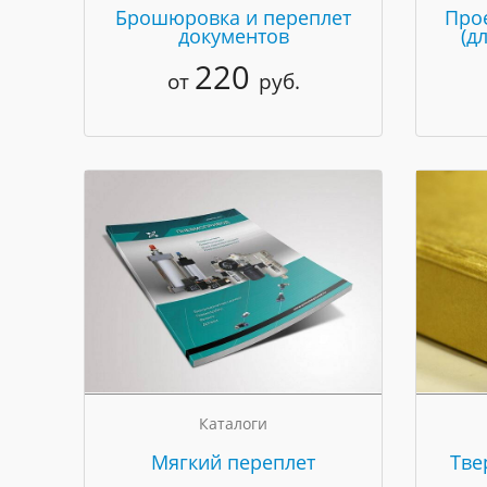
Брошюровка и переплет
Про
документов
(д
220
от
руб.
Каталоги
Мягкий переплет
Тве