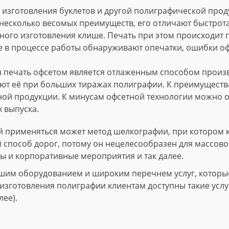
изготовления буклетов и другой полиграфической проду
несколько весомых преимуществ, его отличают быстрота
ного изготовления клише. Печать при этом происходит
е в процессе работы обнаруживают опечатки, ошибки о
 печать офсетом является отлаженным способом произво
т её при больших тиражах полиграфии. К преимущества
ной продукции. К минусам офсетной технологии можно о
 выпуска.
 применяться может метод шелкографии, при котором 
й способ дорог, потому он нецелесообразен для массово
ы и корпоративные мероприятия и так далее.
шим оборудованием и широким перечнем услуг, которые 
зготовления полиграфии клиентам доступны такие услуги
лее).