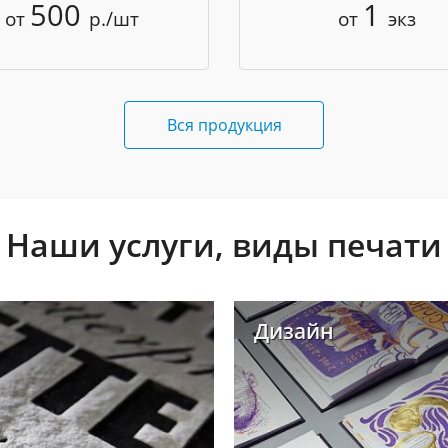
500
1
от
р./шт
от
экз
Вся продукция
Наши услуги, виды печати
Дизайн