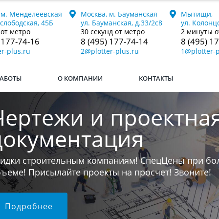
 м. Менделеевская
Москва, м. Бауманская
Мытищи,
ослободская, 45Б
ул. Бауманская, д.33/2с8
ул. Колонцо
 от метро
30 секунд от метро
2 минуты о
 177-74-16
8 (495) 177-74-14
8 (495) 1
r-plus.ru
2@plotter-plus.ru
1@plotter-p
АБОТЫ
О КОМПАНИИ
КОНТАКТЫ
Печатаем книги
ли у вас остался последний бумажный экземпляр к
 переведём его в электронный формат и напечат
юбой тираж.
Подробнее