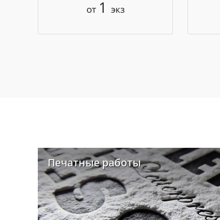
1
от
экз
Печатные работы