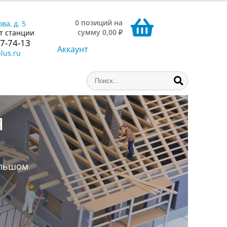
0 позиций на
ва, д. 5
сумму 0,00 ₽
т станции
77-74-13
Аккаунт
lus.ru
ниги,
аем