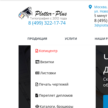
Москва,
ул. Нов
5 минут
8 (495)
8 (499) 322-17-74
3@plotte
ПРОДУКЦИЯ
УСЛУГИ
НАШИ Р
Копицентр
Визитки
Ес
Листовки
мы
л
Печать чертежей
Переплет дипломов
Каталоги, брошюры