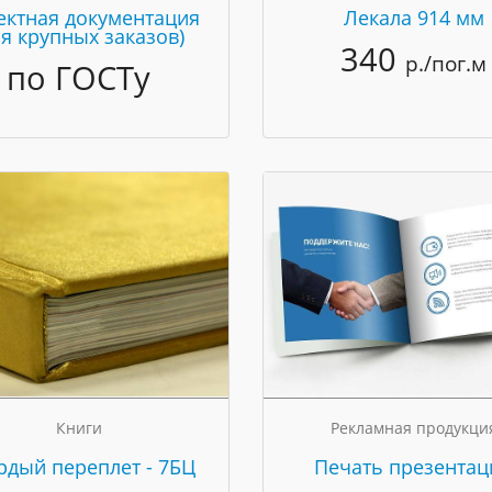
ектная документация
Лекала 914 мм
ля крупных заказов)
340
р./пог.м
по ГОСТу
Книги
Рекламная продукци
рдый переплет - 7БЦ
Печать презентац