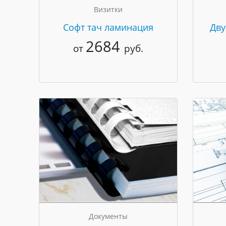
Визитки
Cофт тач ламинация
Дву
2684
от
руб.
Документы