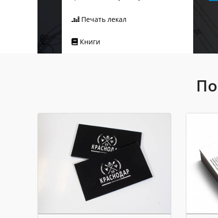
Печать лекал
Книги
По