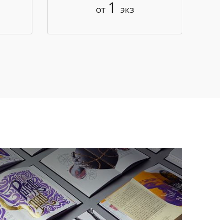
1
от
экз