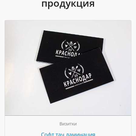
продукция
Визитки
Cофт тач ламинация