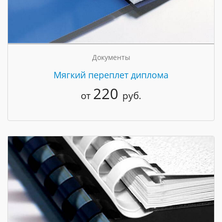
Документы
Мягкий переплет диплома
220
от
руб.