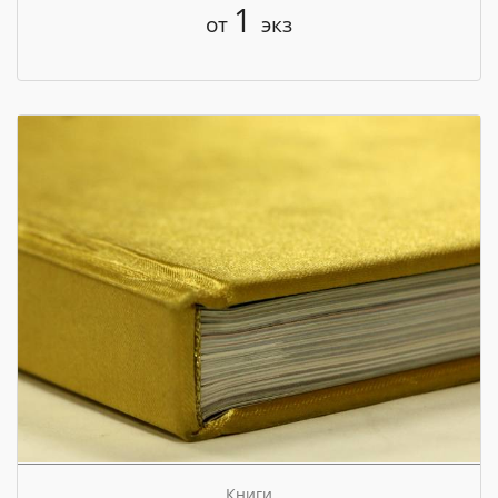
1
от
экз
Книги