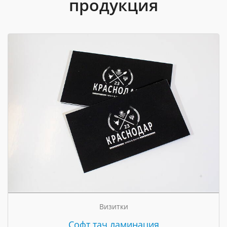
продукция
Визитки
Cофт тач ламинация