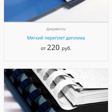
Документы
Мягкий переплет диплома
220
от
руб.