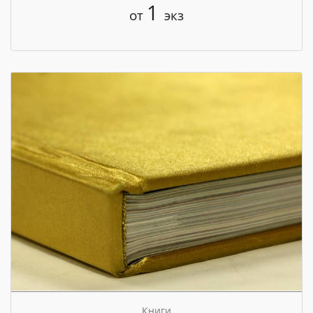
1
от
экз
Книги