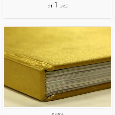
1
от
экз
Книги