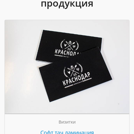
продукция
Визитки
Cофт тач ламинация