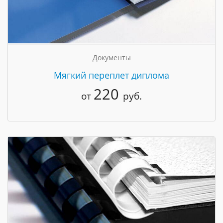
Документы
Мягкий переплет диплома
220
от
руб.