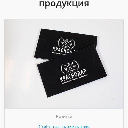
продукция
Визитки
Cофт тач ламинация