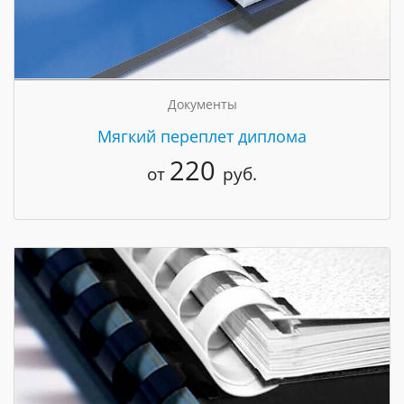
Документы
Мягкий переплет диплома
220
от
руб.