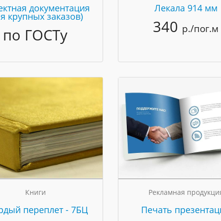
ектная документация
Лекала 914 мм
ля крупных заказов)
340
р./пог.м
по ГОСТу
Книги
Рекламная продукци
рдый переплет - 7БЦ
Печать презентац