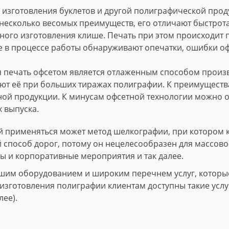
изготовления буклетов и другой полиграфической проду
несколько весомых преимуществ, его отличают быстрота
ного изготовления клише. Печать при этом происходит
е в процессе работы обнаруживают опечатки, ошибки о
 печать офсетом является отлаженным способом произво
т её при больших тиражах полиграфии. К преимущества
ной продукции. К минусам офсетной технологии можно о
 выпуска.
 применяться может метод шелкографии, при котором 
й способ дорог, потому он нецелесообразен для массово
ы и корпоративные мероприятия и так далее.
шим оборудованием и широким перечнем услуг, которые 
зготовления полиграфии клиентам доступны такие услуги
лее).