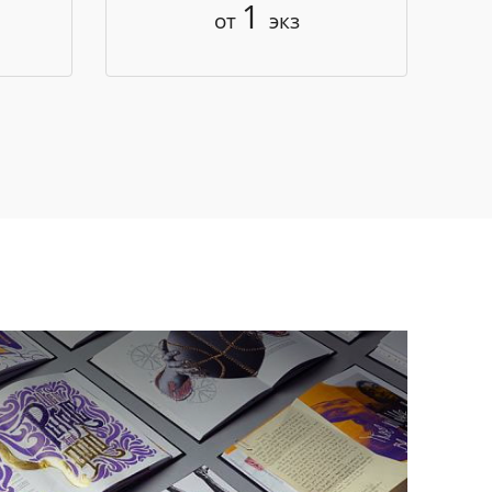
1
от
экз