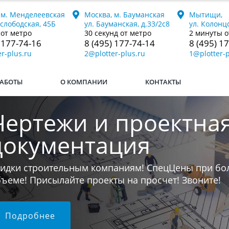
 м. Менделеевская
Москва, м. Бауманская
Мытищи,
ослободская, 45Б
ул. Бауманская, д.33/2с8
ул. Колонцо
 от метро
30 секунд от метро
2 минуты о
 177-74-16
8 (495) 177-74-14
8 (495) 1
r-plus.ru
2@plotter-plus.ru
1@plotter-p
АБОТЫ
О КОМПАНИИ
КОНТАКТЫ
Печатаем книги
ли у вас остался последний бумажный экземпляр к
 переведём его в электронный формат и напечат
юбой тираж.
Подробнее