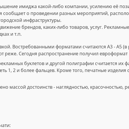
ышение имиджа какой-либо компании, усилению её пози
 сообщает о проведении разных мероприятий, расположе
городской инфраструктуры.
вижение брендов, каких-либо товаров, услуг. Рекламны
ках и т.п.
кой. Востребованными форматами считаются А3 - А5 (в р
ют реже. Сегодня распространение получил евроформат 
ламных буклетов и другой полиграфии считается их фал
ть 1, 2 и более фальцев. Кроме того, печатные изделия 
но массой достоинств - наглядностью, красочностью, р
чати: