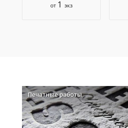
1
от
экз
Печатные работы