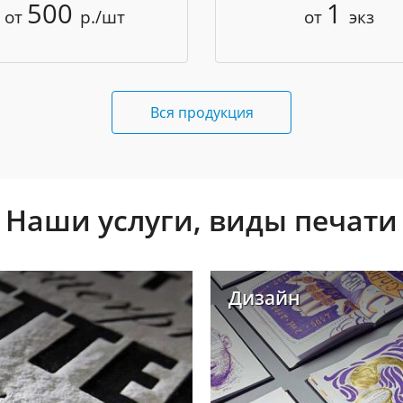
500
1
от
р./шт
от
экз
Вся продукция
Наши услуги, виды печати
Дизайн