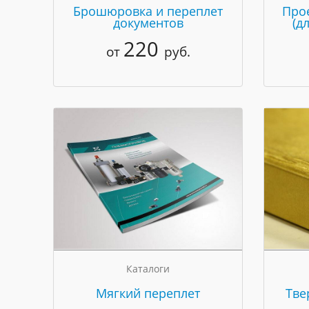
Брошюровка и переплет
Про
документов
(д
220
от
руб.
Каталоги
Мягкий переплет
Тве