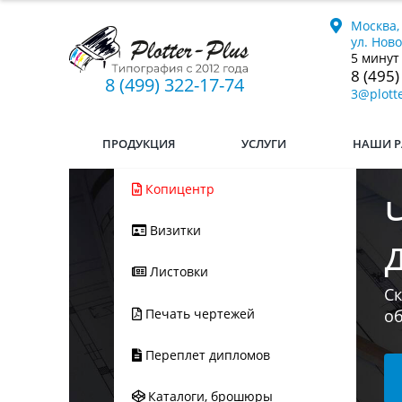
Москва,
ул. Нов
5 минут
8 (495)
8 (499) 322-17-74
3@plotte
ПРОДУКЦИЯ
УСЛУГИ
НАШИ Р
Копицентр
Визитки
Ес
Листовки
мы
л
Печать чертежей
Переплет дипломов
Каталоги, брошюры