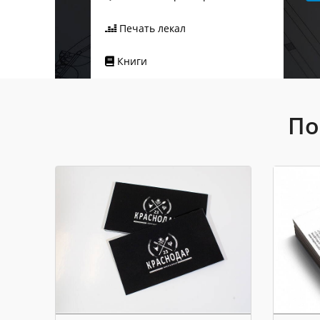
Печать лекал
Книги
По