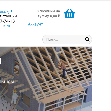
0 позиций на
ва, д. 5
сумму 0,00 ₽
т станции
77-74-13
Аккаунт
lus.ru
ниги,
аем