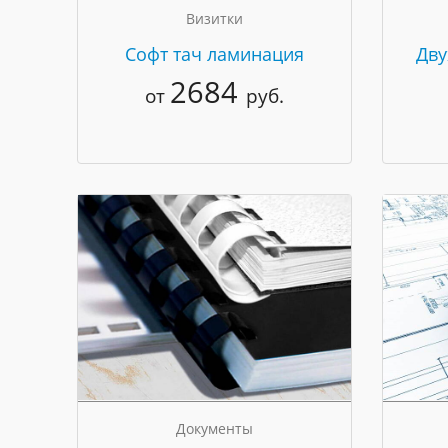
Визитки
Cофт тач ламинация
Дву
2684
от
руб.
Документы