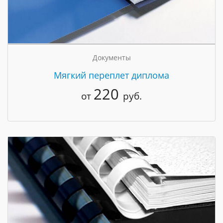
Документы
Мягкий переплет диплома
220
от
руб.