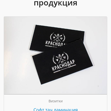
продукция
Визитки
Cофт тач ламинация