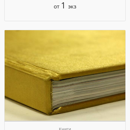
1
от
экз
Книги