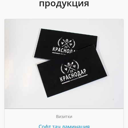
продукция
Визитки
Cофт тач ламинация