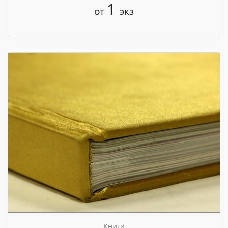
1
от
экз
Книги