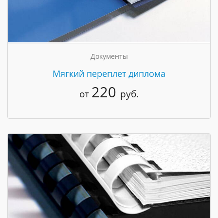
Документы
Мягкий переплет диплома
220
от
руб.