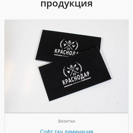
продукция
Визитки
Cофт тач ламинация