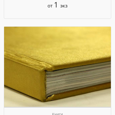
1
от
экз
Книги