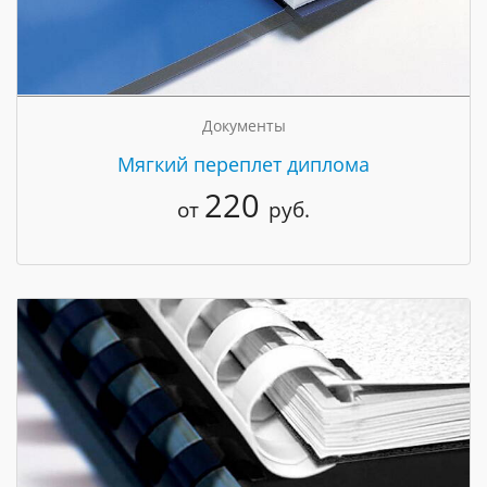
Документы
Мягкий переплет диплома
220
от
руб.