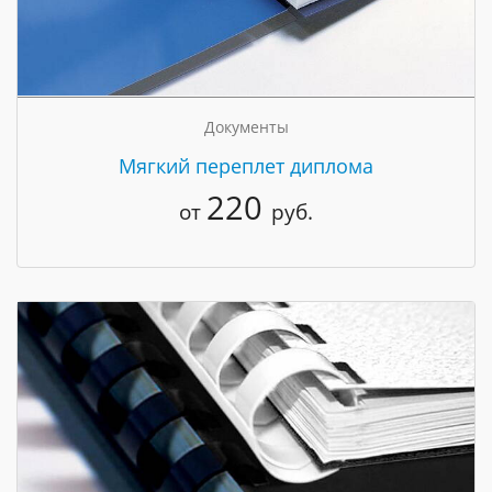
Документы
Мягкий переплет диплома
220
от
руб.