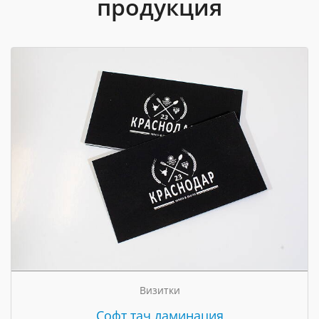
продукция
Визитки
Cофт тач ламинация