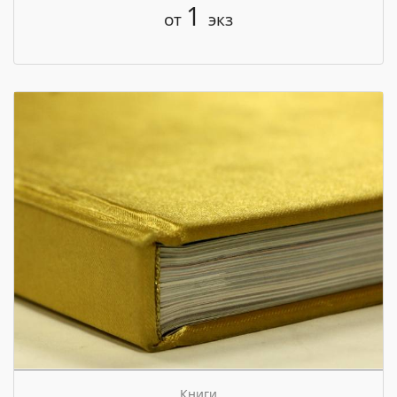
1
от
экз
Книги