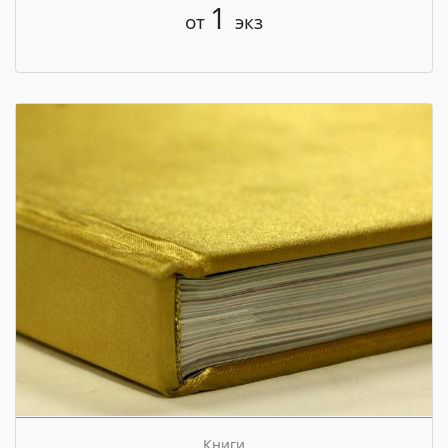
1
от
экз
Книги