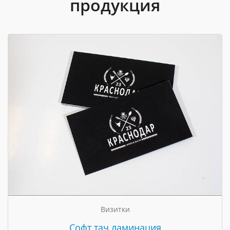
продукция
Визитки
Cофт тач ламинация