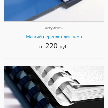
Документы
Мягкий переплет диплома
220
от
руб.