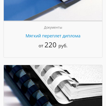
Документы
Мягкий переплет диплома
220
от
руб.