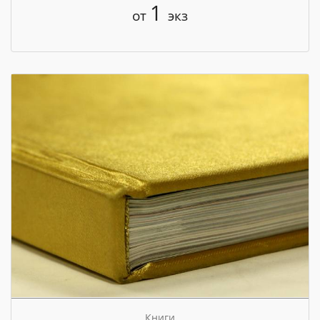
1
от
экз
Книги