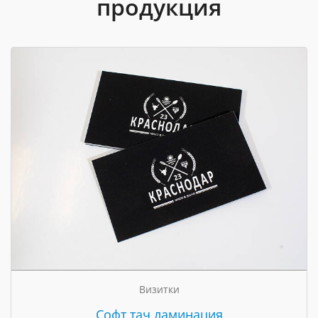
продукция
Визитки
Cофт тач ламинация