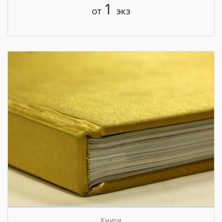
1
от
экз
Книги