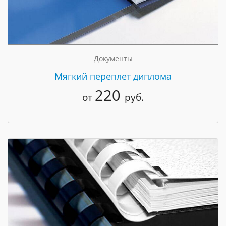
Документы
Мягкий переплет диплома
220
от
руб.