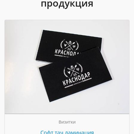
продукция
Визитки
Cофт тач ламинация