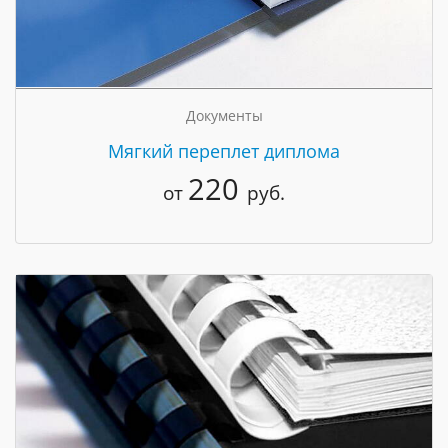
Документы
Мягкий переплет диплома
220
от
руб.