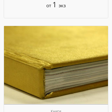
1
от
экз
Книги