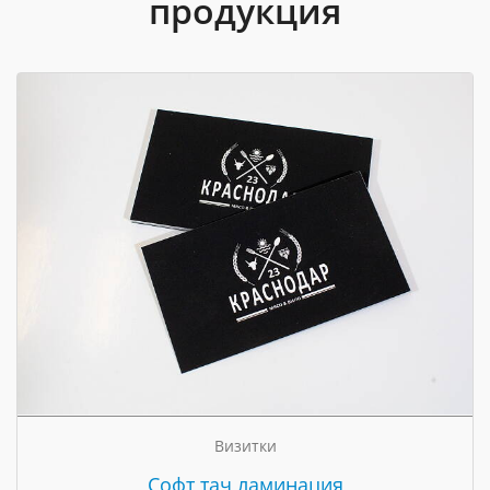
продукция
Визитки
Cофт тач ламинация