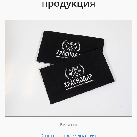
продукция
Визитки
Cофт тач ламинация