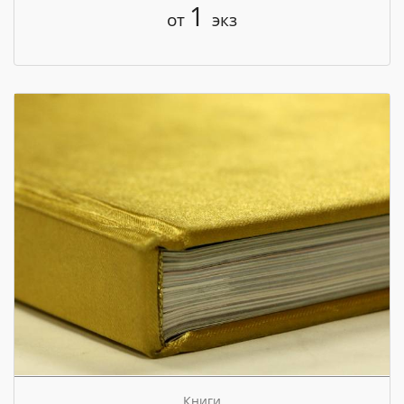
1
от
экз
Книги