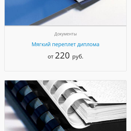
Документы
Мягкий переплет диплома
220
от
руб.