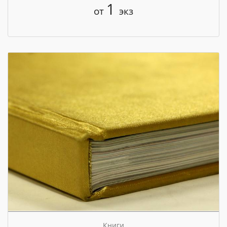
1
от
экз
Книги