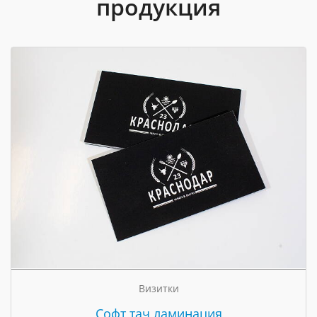
продукция
Визитки
Cофт тач ламинация