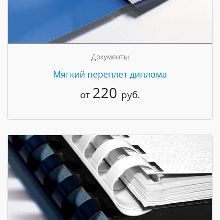
Документы
Мягкий переплет диплома
220
от
руб.