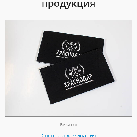
продукция
Визитки
Cофт тач ламинация