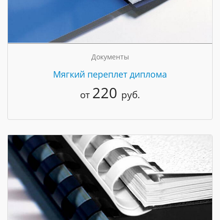
Документы
Мягкий переплет диплома
220
от
руб.