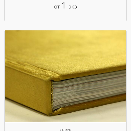
1
от
экз
Книги