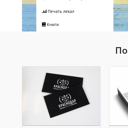
Печать лекал
Книги
По