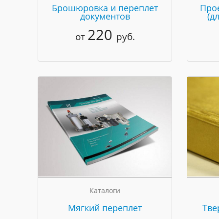
Брошюровка и переплет
Про
документов
(д
220
от
руб.
Каталоги
Мягкий переплет
Тве