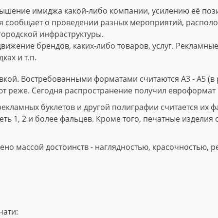
ышение имиджа какой-либо компании, усилению её пози
 сообщает о проведении разных мероприятий, расположе
городской инфраструктуры.
вижение брендов, каких-либо товаров, услуг. Рекламны
ках и т.п.
кой. Востребованными форматами считаются А3 - А5 (в р
ют реже. Сегодня распространение получил евроформат 
ламных буклетов и другой полиграфии считается их фал
ть 1, 2 и более фальцев. Кроме того, печатные изделия 
но массой достоинств - наглядностью, красочностью, р
чати: