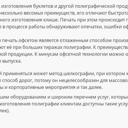
изготовления буклетов и другой полиграфической проду
несколько весомых преимуществ, его отличают быстрота
ного изготовления клише. Печать при этом происходит
е в процессе работы обнаруживают опечатки, ошибки о
 печать офсетом является отлаженным способом произво
т её при больших тиражах полиграфии. К преимущества
ной продукции. К минусам офсетной технологии можно о
 выпуска.
 применяться может метод шелкографии, при котором 
й способ дорог, потому он нецелесообразен для массово
ы и корпоративные мероприятия и так далее.
шим оборудованием и широким перечнем услуг, которые 
зготовления полиграфии клиентам доступны такие услуги
лее).