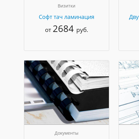
Визитки
Cофт тач ламинация
Дву
2684
от
руб.
Документы