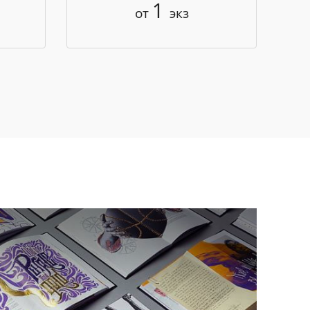
1
от
экз