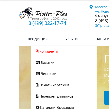
Москва,
ул. Нов
5 минут
8 (495)
8 (499) 322-17-74
3@plotte
ПРОДУКЦИЯ
УСЛУГИ
НАШИ Р
Копицентр
Визитки
Ес
Листовки
мы
л
Печать чертежей
Переплет дипломов
Каталоги, брошюры