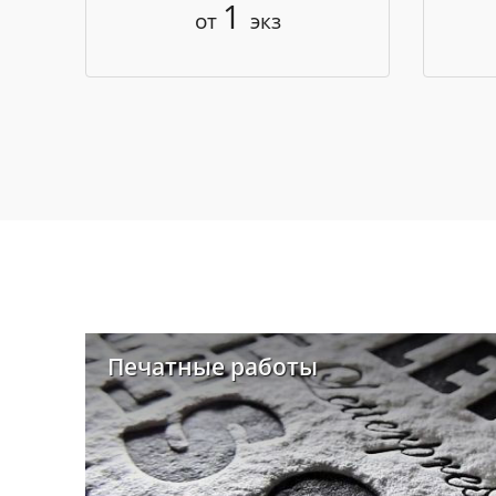
1
от
экз
Печатные работы