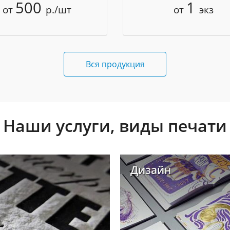
500
1
от
р./шт
от
экз
Вся продукция
Наши услуги, виды печати
Дизайн