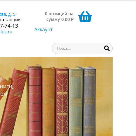
0 позиций на
ва, д. 5
сумму 0,00 ₽
т станции
77-74-13
Аккаунт
lus.ru
ниги,
аем