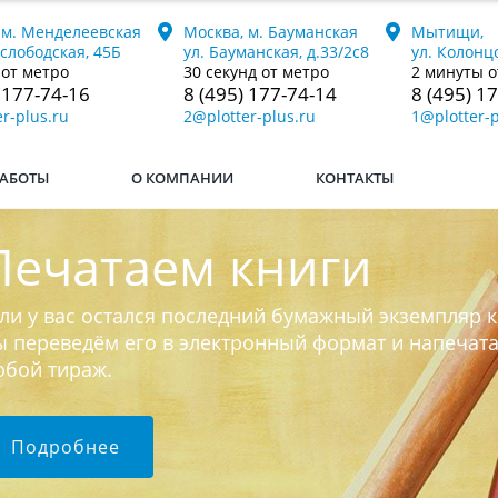
 м. Менделеевская
Москва, м. Бауманская
Мытищи,
ослободская, 45Б
ул. Бауманская, д.33/2с8
ул. Колонцо
 от метро
30 секунд от метро
2 минуты о
 177-74-16
8 (495) 177-74-14
8 (495) 1
r-plus.ru
2@plotter-plus.ru
1@plotter-p
АБОТЫ
О КОМПАНИИ
КОНТАКТЫ
Печатаем книги
ли у вас остался последний бумажный экземпляр к
 переведём его в электронный формат и напечат
юбой тираж.
Подробнее