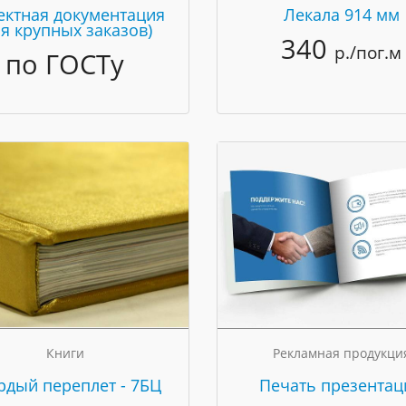
ектная документация
Лекала 914 мм
ля крупных заказов)
340
р./пог.м
по ГОСТу
Книги
Рекламная продукци
рдый переплет - 7БЦ
Печать презентац