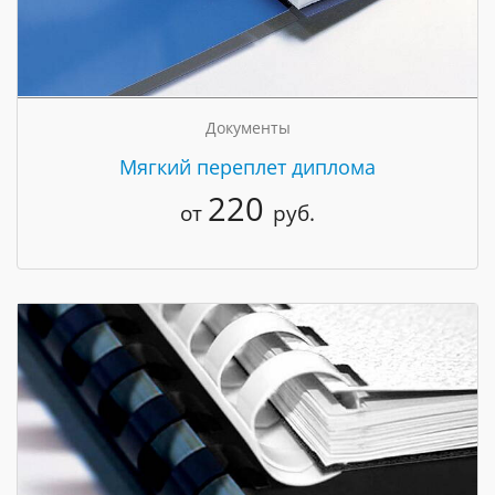
Документы
Мягкий переплет диплома
220
от
руб.