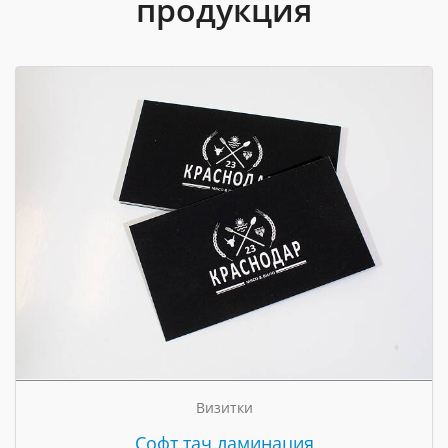
продукция
Визитки
Cофт тач ламинация