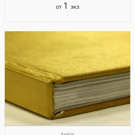
1
от
экз
Книги