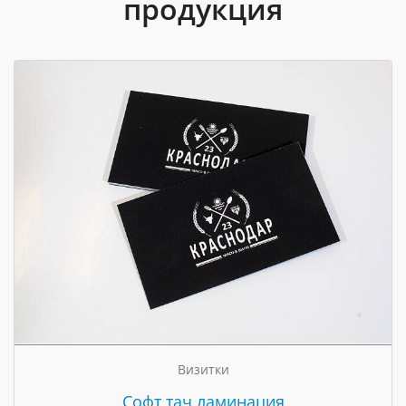
продукция
Визитки
Cофт тач ламинация