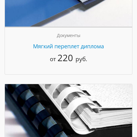
Документы
Мягкий переплет диплома
220
от
руб.