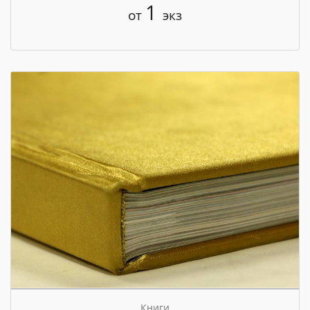
1
от
экз
Книги