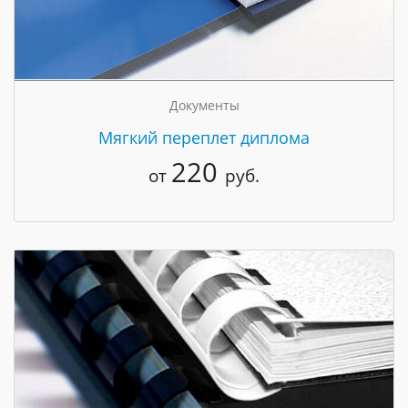
Документы
Мягкий переплет диплома
220
от
руб.