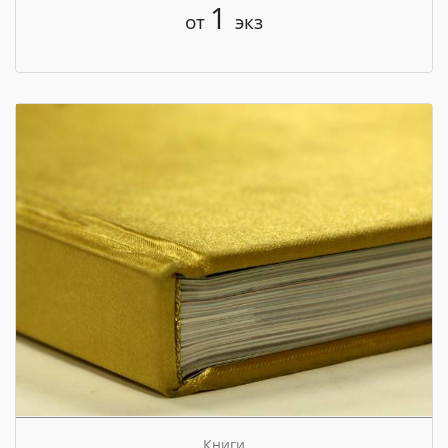
1
от
экз
Книги