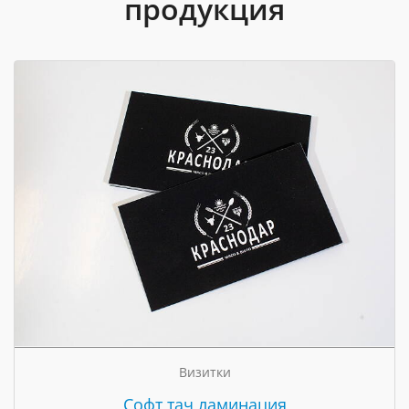
продукция
Визитки
Cофт тач ламинация