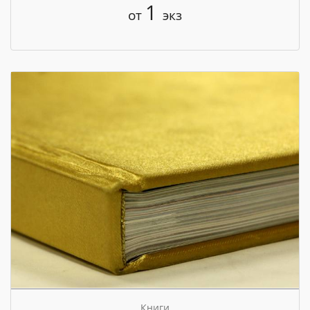
1
от
экз
Книги