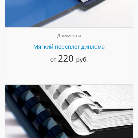
Документы
Мягкий переплет диплома
220
от
руб.