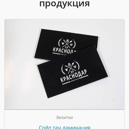
продукция
Визитки
Cофт тач ламинация