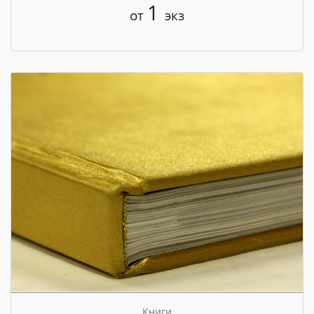
1
от
экз
Книги