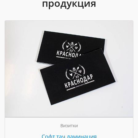
продукция
Визитки
Cофт тач ламинация