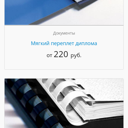
Документы
Мягкий переплет диплома
220
от
руб.