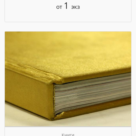
1
от
экз
Книги