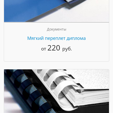
Документы
Мягкий переплет диплома
220
от
руб.