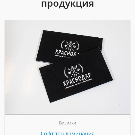
продукция
Визитки
Cофт тач ламинация