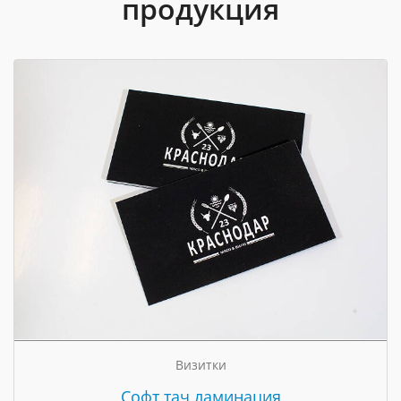
продукция
Визитки
Cофт тач ламинация