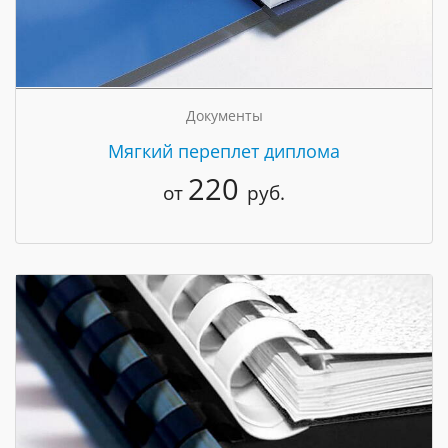
Документы
Мягкий переплет диплома
220
от
руб.