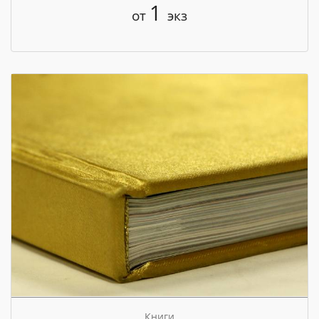
1
от
экз
Книги