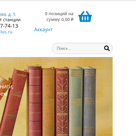
0 позиций на
ва, д. 5
сумму 0,00 ₽
т станции
77-74-13
Аккаунт
lus.ru
ниги,
аем