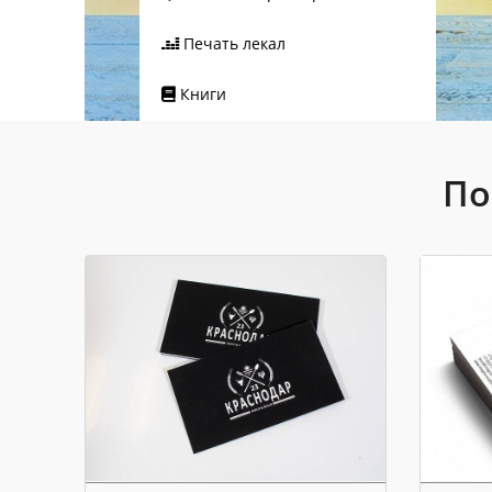
Печать лекал
Книги
По