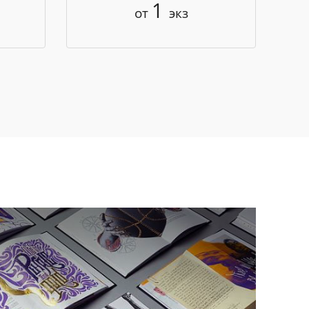
1
от
экз