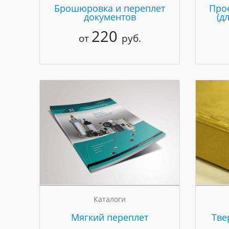
Брошюровка и переплет
Про
документов
(д
220
от
руб.
Каталоги
Мягкий переплет
Тве