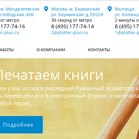
 м. Менделеевская
Москва, м. Бауманская
Мытищи,
ослободская, 45Б
ул. Бауманская, д.33/2с8
ул. Колонцо
 от метро
30 секунд от метро
2 минуты о
 177-74-16
8 (495) 177-74-14
8 (495) 1
r-plus.ru
2@plotter-plus.ru
1@plotter-p
АБОТЫ
О КОМПАНИИ
КОНТАКТЫ
Печатаем книги
ли у вас остался последний бумажный экземпляр к
 переведём его в электронный формат и напечат
юбой тираж.
Подробнее