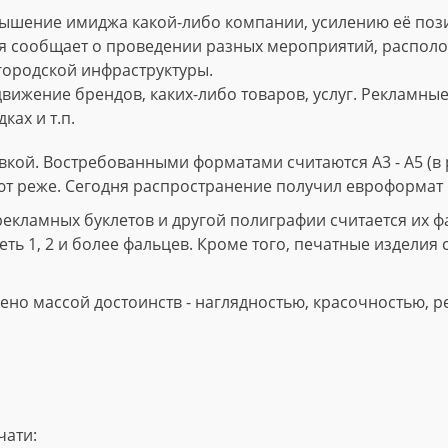
ышение имиджа какой-либо компании, усилению её пози
 сообщает о проведении разных мероприятий, расположе
городской инфраструктуры.
вижение брендов, каких-либо товаров, услуг. Рекламны
ках и т.п.
кой. Востребованными форматами считаются А3 - А5 (в р
ют реже. Сегодня распространение получил евроформат 
ламных буклетов и другой полиграфии считается их фал
ть 1, 2 и более фальцев. Кроме того, печатные изделия 
но массой достоинств - наглядностью, красочностью, р
чати: