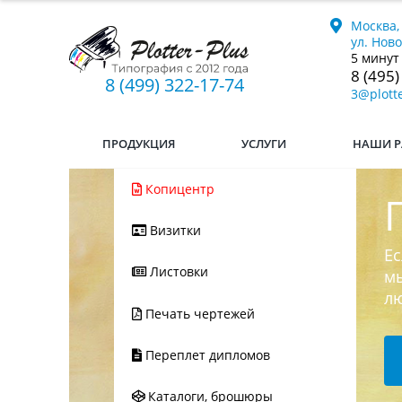
Москва,
ул. Нов
5 минут
8 (495)
8 (499) 322-17-74
3@plotte
ПРОДУКЦИЯ
УСЛУГИ
НАШИ Р
Копицентр
Визитки
Ес
Листовки
мы
л
Печать чертежей
Переплет дипломов
Каталоги, брошюры