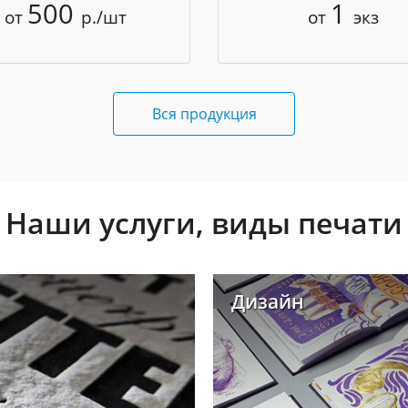
500
1
от
р./шт
от
экз
Вся продукция
Наши услуги, виды печати
Дизайн