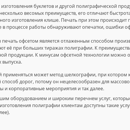
изготовления буклетов и другой полиграфической проду
несколько весомых преимуществ, его отличают быстрота
ного изготовления клише. Печать при этом происходит
е в процессе работы обнаруживают опечатки, ошибки о
 печать офсетом является отлаженным способом произво
т её при больших тиражах полиграфии. К преимущества
ной продукции. К минусам офсетной технологии можно о
 выпуска.
 применяться может метод шелкографии, при котором 
й способ дорог, потому он нецелесообразен для массово
ы и корпоративные мероприятия и так далее.
шим оборудованием и широким перечнем услуг, которые 
зготовления полиграфии клиентам доступны такие услуги
лее).