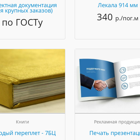
ектная документация
Лекала 914 мм
ля крупных заказов)
340
р./пог.м
по ГОСТу
Книги
Рекламная продукци
рдый переплет - 7БЦ
Печать презентац