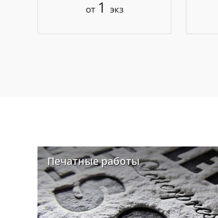
1
от
экз
Печатные работы