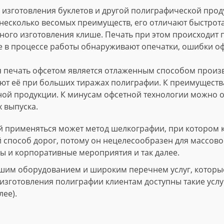
изготовления буклетов и другой полиграфической проду
несколько весомых преимуществ, его отличают быстрота
ного изготовления клише. Печать при этом происходит
е в процессе работы обнаруживают опечатки, ошибки о
 печать офсетом является отлаженным способом произво
т её при больших тиражах полиграфии. К преимущества
ной продукции. К минусам офсетной технологии можно о
 выпуска.
 применяться может метод шелкографии, при котором 
й способ дорог, потому он нецелесообразен для массово
ы и корпоративные мероприятия и так далее.
шим оборудованием и широким перечнем услуг, которые 
зготовления полиграфии клиентам доступны такие услуги
лее).