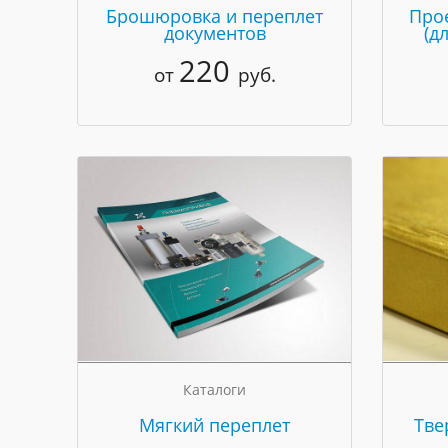
Брошюровка и переплет
Про
документов
(д
220
от
руб.
Каталоги
Мягкий переплет
Тве