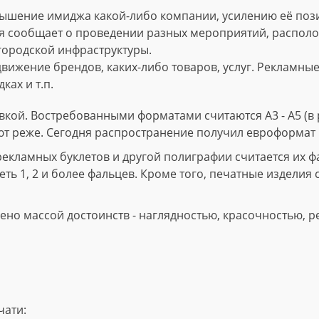
ышение имиджа какой-либо компании, усилению её пози
 сообщает о проведении разных мероприятий, расположе
городской инфраструктуры.
вижение брендов, каких-либо товаров, услуг. Рекламны
ках и т.п.
кой. Востребованными форматами считаются А3 - А5 (в р
ют реже. Сегодня распространение получил евроформат 
ламных буклетов и другой полиграфии считается их фал
ть 1, 2 и более фальцев. Кроме того, печатные изделия 
но массой достоинств - наглядностью, красочностью, р
чати: