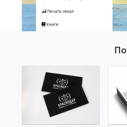
Печать лекал
Книги
По