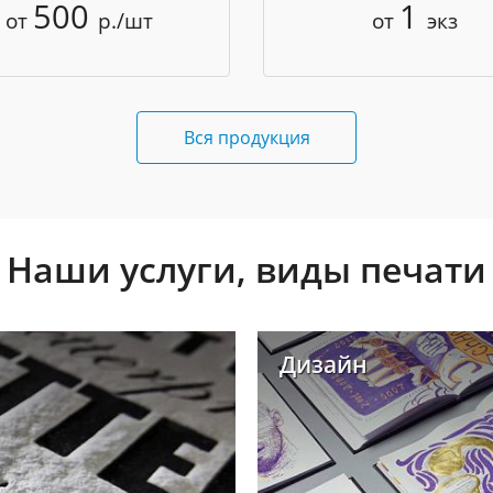
500
1
от
р./шт
от
экз
Вся продукция
Наши услуги, виды печати
Дизайн