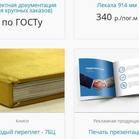
ектная документация
Лекала 914 мм
ля крупных заказов)
340
р./пог.м
по ГОСТу
Книги
Рекламная продукци
рдый переплет - 7БЦ
Печать презентац