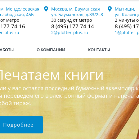
 м. Менделеевская
Москва, м. Бауманская
Мытищи,
ослободская, 45Б
ул. Бауманская, д.33/2с8
ул. Колонцо
 от метро
30 секунд от метро
2 минуты о
 177-74-16
8 (495) 177-74-14
8 (495) 1
r-plus.ru
2@plotter-plus.ru
1@plotter-p
АБОТЫ
О КОМПАНИИ
КОНТАКТЫ
Печатаем книги
ли у вас остался последний бумажный экземпляр к
 переведём его в электронный формат и напечат
юбой тираж.
Подробнее