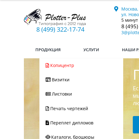
Москва,
ул. Нов
5 минут
8 (495)
8 (499) 322-17-74
3@plotte
ПРОДУКЦИЯ
УСЛУГИ
НАШИ Р
Копицентр
Визитки
Ес
Листовки
мы
л
Печать чертежей
Переплет дипломов
Каталоги, брошюры