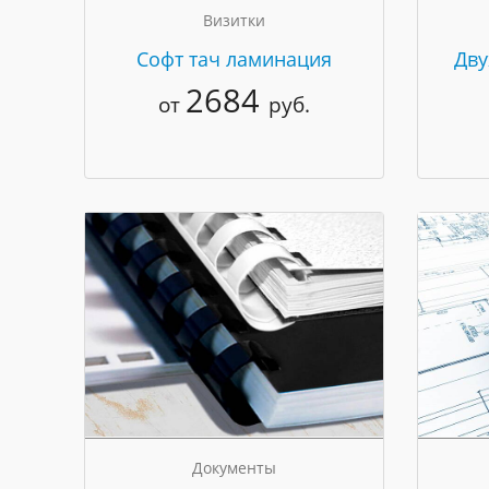
Визитки
Cофт тач ламинация
Дву
2684
от
руб.
Документы