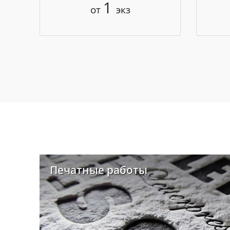
1
от
экз
Печатные работы