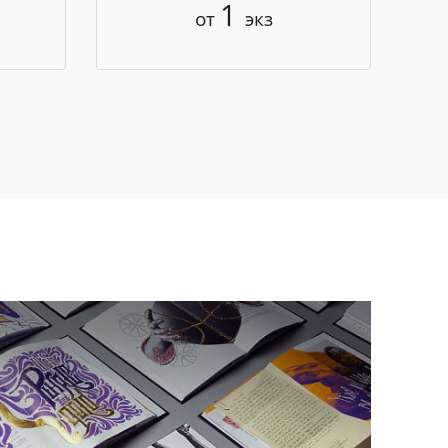
1
от
экз