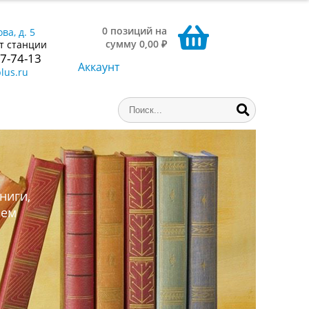
0 позиций на
ва, д. 5
сумму 0,00 ₽
т станции
77-74-13
Аккаунт
lus.ru
ниги,
аем