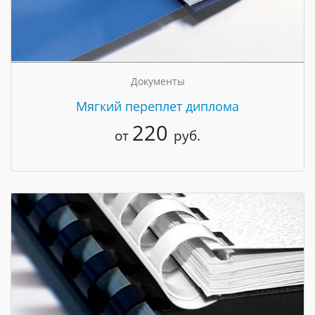
Документы
Мягкий переплет диплома
220
от
руб.