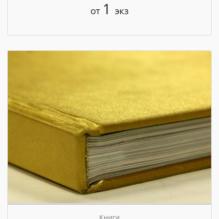
1
от
экз
Книги