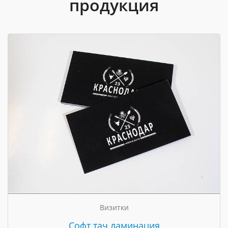
продукция
Визитки
Cофт тач ламинация