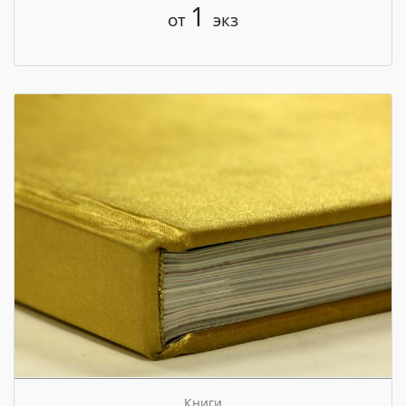
1
от
экз
Книги