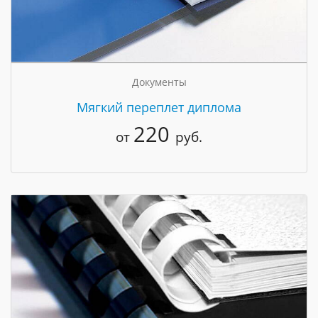
Документы
Мягкий переплет диплома
220
от
руб.