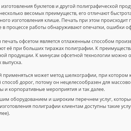
изготовления буклетов и другой полиграфической проду
несколько весомых преимуществ, его отличают быстрота
ного изготовления клише. Печать при этом происходит
е в процессе работы обнаруживают опечатки, ошибки о
 печать офсетом является отлаженным способом произво
т её при больших тиражах полиграфии. К преимущества
ной продукции. К минусам офсетной технологии можно о
 выпуска.
 применяться может метод шелкографии, при котором 
й способ дорог, потому он нецелесообразен для массово
ы и корпоративные мероприятия и так далее.
шим оборудованием и широким перечнем услуг, которые 
зготовления полиграфии клиентам доступны такие услуги
лее).