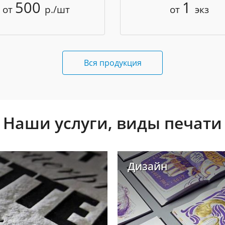
500
1
от
р./шт
от
экз
Вся продукция
Наши услуги, виды печати
Дизайн