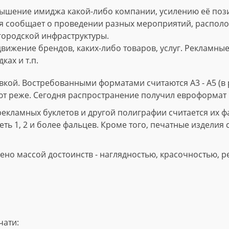
ышение имиджа какой-либо компании, усилению её пози
 сообщает о проведении разных мероприятий, расположе
городской инфраструктуры.
вижение брендов, каких-либо товаров, услуг. Рекламны
ках и т.п.
кой. Востребованными форматами считаются А3 - А5 (в р
ют реже. Сегодня распространение получил евроформат 
ламных буклетов и другой полиграфии считается их фал
ть 1, 2 и более фальцев. Кроме того, печатные изделия 
но массой достоинств - наглядностью, красочностью, р
чати: