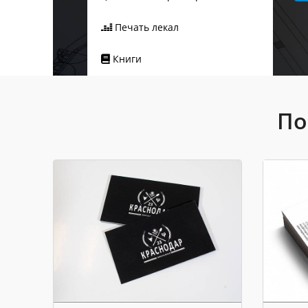
Печать лекал
Книги
По