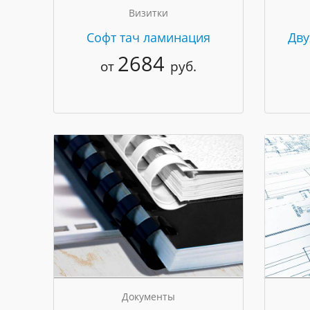
Визитки
Cофт тач ламинация
Дву
2684
от
руб.
Документы