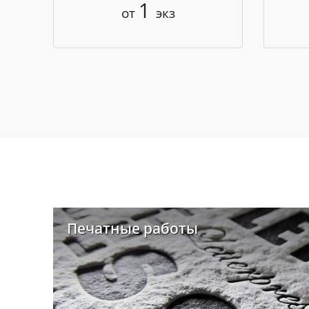
1
от
экз
Печатные работы