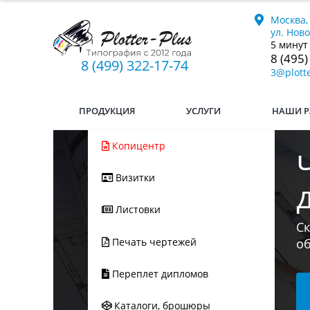
Москва,
ул. Нов
5 минут
8 (495)
8 (499) 322-17-74
3@plotte
ПРОДУКЦИЯ
УСЛУГИ
НАШИ Р
Копицентр
Визитки
Ес
Листовки
мы
л
Печать чертежей
Переплет дипломов
Каталоги, брошюры