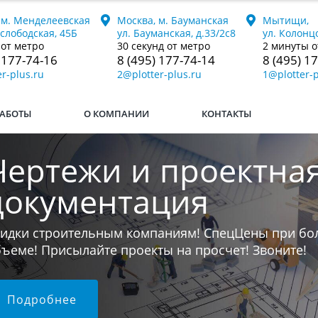
 м. Менделеевская
Москва, м. Бауманская
Мытищи,
ослободская, 45Б
ул. Бауманская, д.33/2с8
ул. Колонцо
 от метро
30 секунд от метро
2 минуты о
 177-74-16
8 (495) 177-74-14
8 (495) 1
r-plus.ru
2@plotter-plus.ru
1@plotter-p
АБОТЫ
О КОМПАНИИ
КОНТАКТЫ
Печатаем книги
ли у вас остался последний бумажный экземпляр к
 переведём его в электронный формат и напечат
юбой тираж.
Подробнее