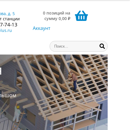
0 позиций на
ва, д. 5
сумму 0,00 ₽
т станции
77-74-13
Аккаунт
lus.ru
ниги,
аем