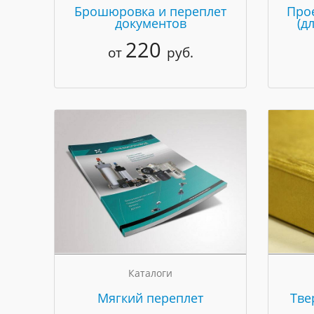
Брошюровка и переплет
Про
документов
(д
220
от
руб.
Каталоги
Мягкий переплет
Тве