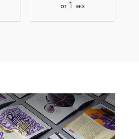
1
от
экз