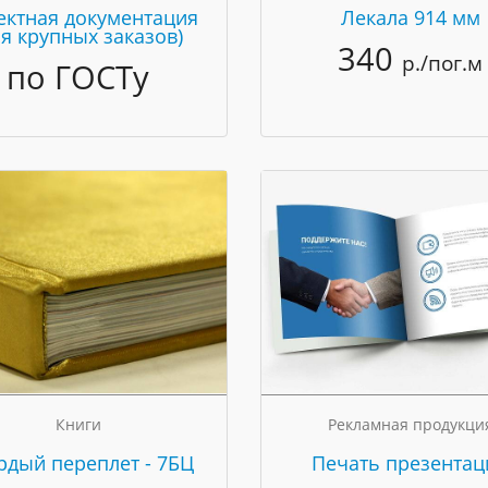
ектная документация
Лекала 914 мм
ля крупных заказов)
340
р./пог.м
по ГОСТу
Книги
Рекламная продукци
рдый переплет - 7БЦ
Печать презентац