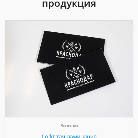
продукция
Визитки
Cофт тач ламинация