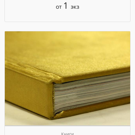
1
от
экз
Книги