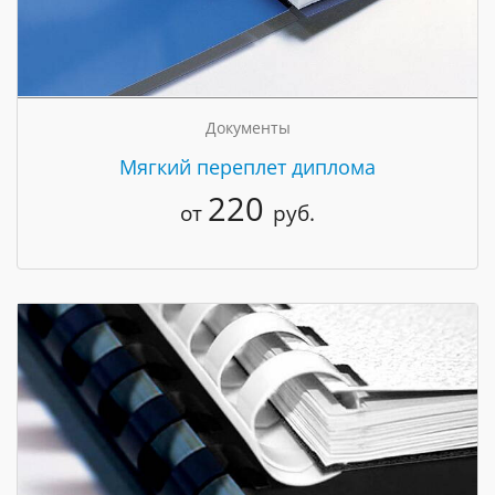
Документы
Мягкий переплет диплома
220
от
руб.