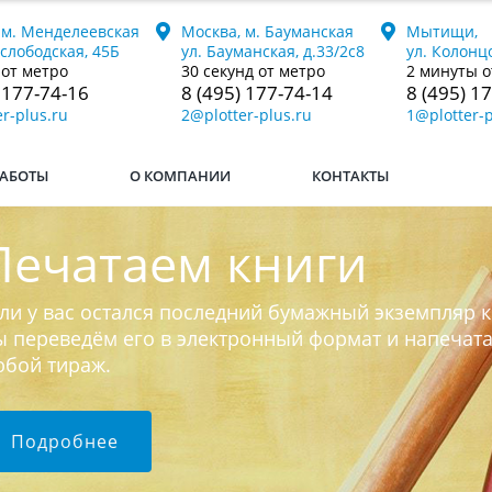
 м. Менделеевская
Москва, м. Бауманская
Мытищи,
ослободская, 45Б
ул. Бауманская, д.33/2с8
ул. Колонцо
 от метро
30 секунд от метро
2 минуты о
 177-74-16
8 (495) 177-74-14
8 (495) 1
r-plus.ru
2@plotter-plus.ru
1@plotter-p
АБОТЫ
О КОМПАНИИ
КОНТАКТЫ
Печатаем книги
ли у вас остался последний бумажный экземпляр к
 переведём его в электронный формат и напечат
юбой тираж.
Подробнее