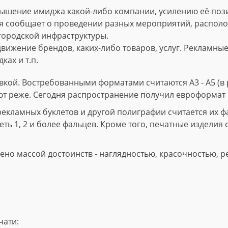
ышение имиджа какой-либо компании, усилению её пози
 сообщает о проведении разных мероприятий, расположе
городской инфраструктуры.
вижение брендов, каких-либо товаров, услуг. Рекламны
ках и т.п.
кой. Востребованными форматами считаются А3 - А5 (в р
ют реже. Сегодня распространение получил евроформат 
ламных буклетов и другой полиграфии считается их фал
ть 1, 2 и более фальцев. Кроме того, печатные изделия 
но массой достоинств - наглядностью, красочностью, р
чати: