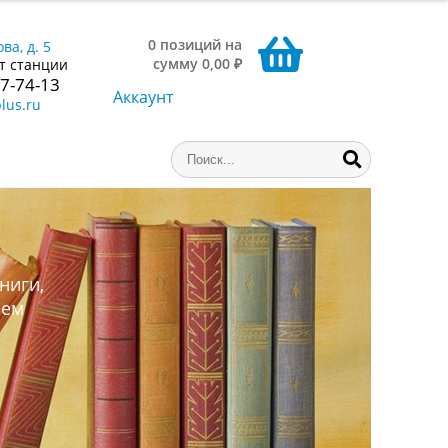
0 позиций на
ва, д. 5
сумму 0,00 ₽
т станции
77-74-13
Аккаунт
lus.ru
ниги,
аем