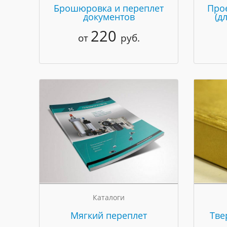
Брошюровка и переплет
Про
документов
(д
220
от
руб.
Каталоги
Мягкий переплет
Тве