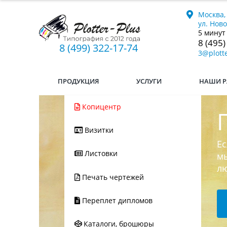
Москва,
ул. Нов
5 минут
8 (495)
8 (499) 322-17-74
3@plotte
ПРОДУКЦИЯ
УСЛУГИ
НАШИ Р
Копицентр
Визитки
Ес
Листовки
мы
л
Печать чертежей
Переплет дипломов
Каталоги, брошюры