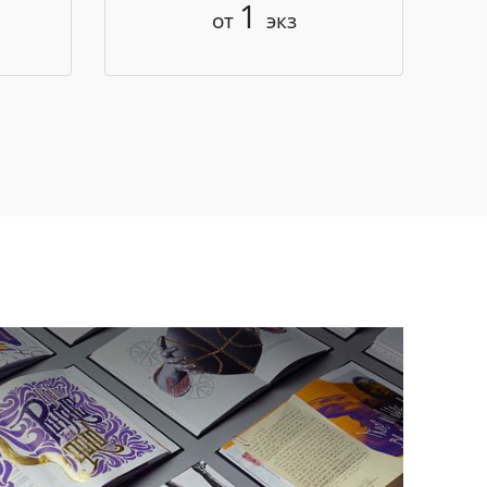
1
от
экз