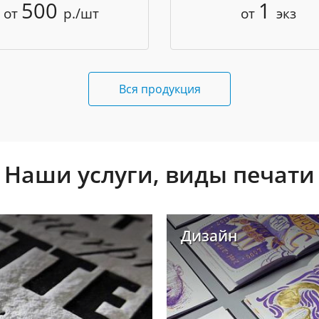
500
1
от
р./шт
от
экз
Вся продукция
Наши услуги, виды печати
Дизайн