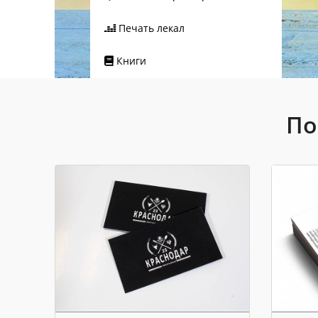
Печать лекал
Книги
По