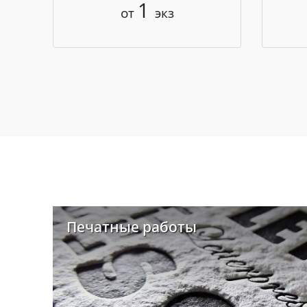
1
от
экз
Печатные работы