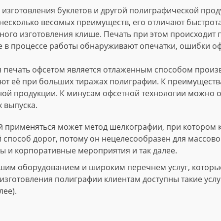
изготовления буклетов и другой полиграфической проду
несколько весомых преимуществ, его отличают быстрота
ного изготовления клише. Печать при этом происходит
е в процессе работы обнаруживают опечатки, ошибки о
 печать офсетом является отлаженным способом произво
т её при больших тиражах полиграфии. К преимущества
ной продукции. К минусам офсетной технологии можно о
 выпуска.
 применяться может метод шелкографии, при котором 
й способ дорог, потому он нецелесообразен для массово
ы и корпоративные мероприятия и так далее.
шим оборудованием и широким перечнем услуг, которые 
зготовления полиграфии клиентам доступны такие услуги
лее).