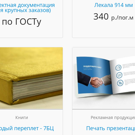
ектная документация
Лекала 914 мм
ля крупных заказов)
340
р./пог.м
по ГОСТу
Книги
Рекламная продукци
рдый переплет - 7БЦ
Печать презентац