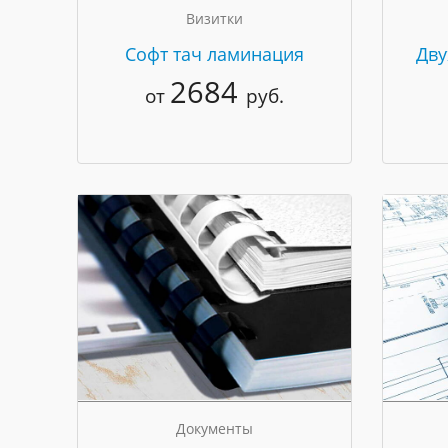
Визитки
Cофт тач ламинация
Дву
2684
от
руб.
Документы