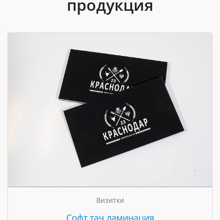
продукция
Визитки
Cофт тач ламинация