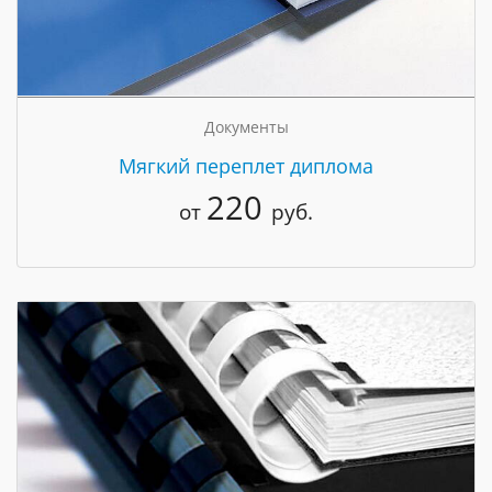
Документы
Мягкий переплет диплома
220
от
руб.