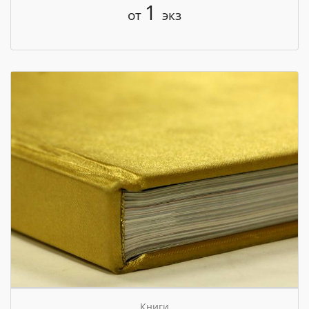
1
от
экз
Книги