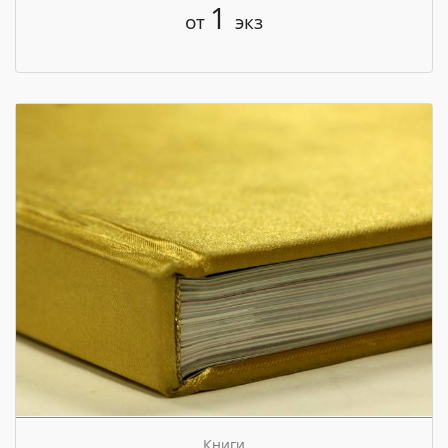
1
от
экз
Книги