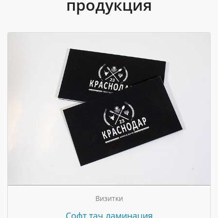
продукция
Визитки
Cофт тач ламинация