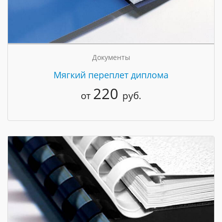
Документы
Мягкий переплет диплома
220
от
руб.